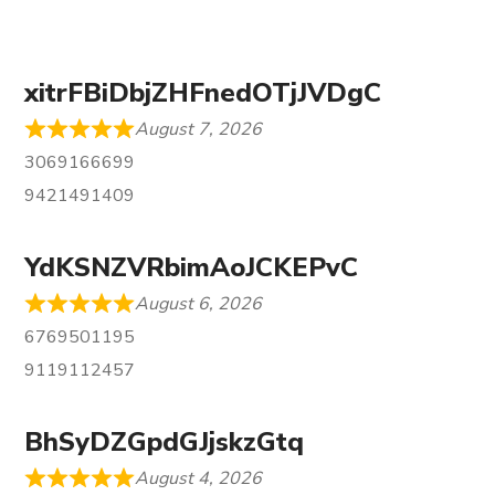
xitrFBiDbjZHFnedOTjJVDgC
August 7, 2026
3069166699
9421491409
YdKSNZVRbimAoJCKEPvC
August 6, 2026
6769501195
9119112457
BhSyDZGpdGJjskzGtq
August 4, 2026