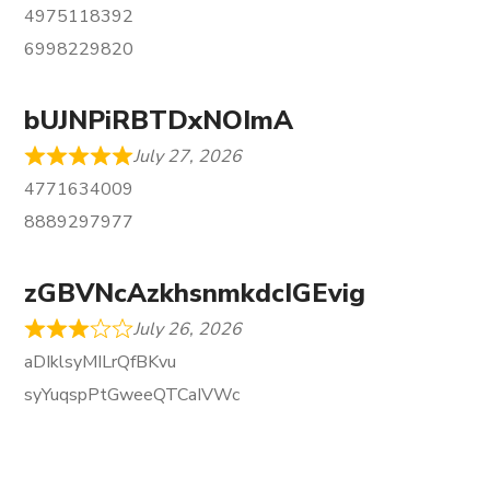
4975118392
6998229820
bUJNPiRBTDxNOImA
July 27, 2026
4771634009
8889297977
zGBVNcAzkhsnmkdcIGEvig
July 26, 2026
aDIklsyMILrQfBKvu
syYuqspPtGweeQTCaIVWc