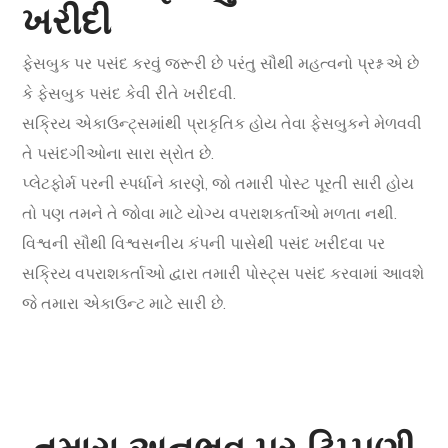
ખરીદી
ફેસબુક પર પસંદ કરવું જરૂરી છે પરંતુ સૌથી મહત્વનો પ્રશ્ન એ છે
કે ફેસબુક પસંદ કેવી રીતે ખરીદવી.
સક્રિય એકાઉન્ટ્સમાંથી પ્રાકૃતિક હોય તેવા ફેસબુકને મેળવવી
તે પસંદગીઓના સારા સ્રોત છે.
પ્લેટફોર્મ પરની સ્પર્ધાને કારણે, જો તમારી પોસ્ટ પૂરતી સારી હોય
તો પણ તમને તે જોવા માટે યોગ્ય વપરાશકર્તાઓ મળતા નથી.
વિશ્વની સૌથી વિશ્વસનીય કંપની પાસેથી પસંદ ખરીદવા પર
સક્રિય વપરાશકર્તાઓ દ્વારા તમારી પોસ્ટ્સ પસંદ કરવામાં આવશે
જે તમારા એકાઉન્ટ માટે સારી છે.