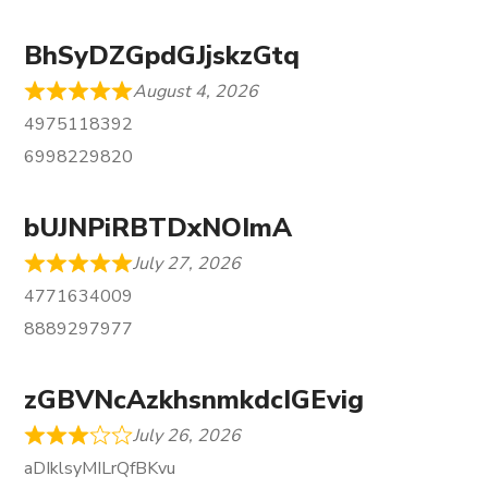
BhSyDZGpdGJjskzGtq
August 4, 2026
4975118392
6998229820
bUJNPiRBTDxNOImA
July 27, 2026
4771634009
8889297977
zGBVNcAzkhsnmkdcIGEvig
July 26, 2026
aDIklsyMILrQfBKvu