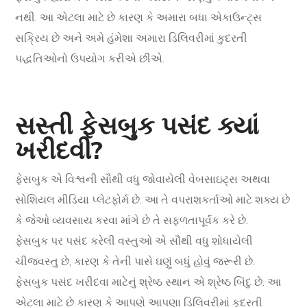
નથી. આ એટલા માટે છે કારણ કે અમારા બધા એકાઉન્ટ્સ
સક્રિય છે અને અમે હંમેશા અમારા ડિલિવરીમાં કુદરતી
પદ્ધતિઓનો ઉપયોગ કરીએ છીએ.
સસ્તી ફેસબુક પસંદ ક્યાં
ખરીદવી?
ફેસબુક એ વિશ્વની સૌથી વધુ જોવાયેલી વેબસાઇટ્સ અથવા
સોશિયલ મીડિયા પ્લેટફોર્મ છે. આ તે વપરાશકર્તાઓ માટે શક્ય છે
કે જેઓ વ્યવસાય કરવા માંગે છે તે સફળતાપૂર્વક કરે છે.
ફેસબુક પર પસંદ કરેલી વસ્તુઓ એ સૌથી વધુ શોધાયેલી
ચીજવસ્તુ છે, કારણ કે તેની પાસે ઘણું બધું હોવું જરૂરી છે.
ફેસબુક પસંદ ખરીદવા માટેનું શ્રેષ્ઠ સ્થાન એ શ્રેષ્ઠ બિંદુ છે. આ
એટલા માટે છે કારણ કે આપણે આપણા ડિલિવરીમાં કુદરતી