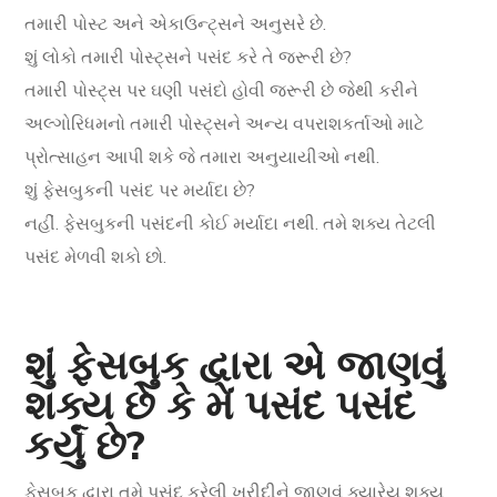
તમારી પોસ્ટ અને એકાઉન્ટ્સને અનુસરે છે.
શું લોકો તમારી પોસ્ટ્સને પસંદ કરે તે જરૂરી છે?
તમારી પોસ્ટ્સ પર ઘણી પસંદો હોવી જરૂરી છે જેથી કરીને
અલ્ગોરિધમનો તમારી પોસ્ટ્સને અન્ય વપરાશકર્તાઓ માટે
પ્રોત્સાહન આપી શકે જે તમારા અનુયાયીઓ નથી.
શું ફેસબુકની પસંદ પર મર્યાદા છે?
નહીં. ફેસબુકની પસંદની કોઈ મર્યાદા નથી. તમે શક્ય તેટલી
પસંદ મેળવી શકો છો.
શું ફેસબુક દ્વારા એ જાણવું
શક્ય છે કે મેં પસંદ પસંદ
કર્યું છે?
ફેસબુક દ્વારા તમે પસંદ કરેલી ખરીદીને જાણવું ક્યારેય શક્ય