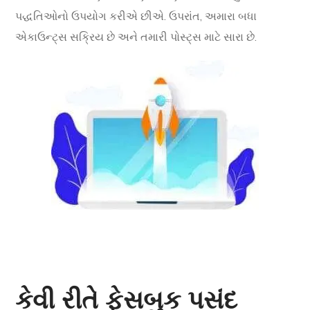
પદ્ધતિઓનો ઉપયોગ કરીએ છીએ. ઉપરાંત, અમારા બધા
એકાઉન્ટ્સ સક્રિય છે અને તમારી પોસ્ટ્સ માટે સારા છે.
કેવી રીતે ફેસબુક પસંદ