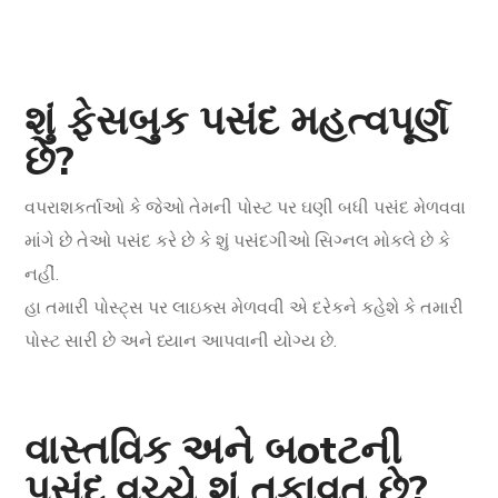
શું ફેસબુક પસંદ મહત્વપૂર્ણ
છે?
વપરાશકર્તાઓ કે જેઓ તેમની પોસ્ટ પર ઘણી બધી પસંદ મેળવવા
માંગે છે તેઓ પસંદ કરે છે કે શું પસંદગીઓ સિગ્નલ મોકલે છે કે
નહીં.
હા તમારી પોસ્ટ્સ પર લાઇક્સ મેળવવી એ દરેકને કહેશે કે તમારી
પોસ્ટ સારી છે અને ધ્યાન આપવાની યોગ્ય છે.
વાસ્તવિક અને બotટની
પસંદ વચ્ચે શું તફાવત છે?