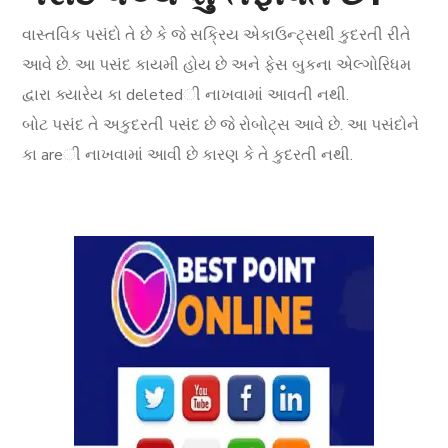
વાસ્તવિક પસંદો તે છે કે જે સક્રિય એકાઉન્ટ્સથી કુદરતી રીતે
આવે છે. આ પસંદ કાયમી હોય છે અને ફેસ બુકના એલ્ગોરિધમ
દ્વારા ક્યારેય કા deletedી નાખવામાં આવતી નથી.
બોટ પસંદ તે અકુદરતી પસંદ છે જે રોબોટ્સ આવે છે. આ પસંદોને
કા areી નાખવામાં આવી છે કારણ કે તે કુદરતી નથી.