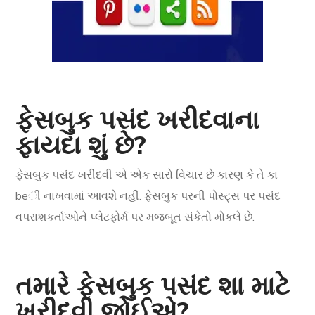
ફેસબુક પસંદ ખરીદવાના
ફાયદા શું છે?
ફેસબુક પસંદ ખરીદવી એ એક સારો વિચાર છે કારણ કે તે કા
beી નાખવામાં આવશે નહીં. ફેસબુક પરની પોસ્ટ્સ પર પસંદ
વપરાશકર્તાઓને પ્લેટફોર્મ પર મજબૂત સંકેતો મોકલે છે.
તમારે ફેસબુક પસંદ શા માટે
ખરીદવી જોઈએ?