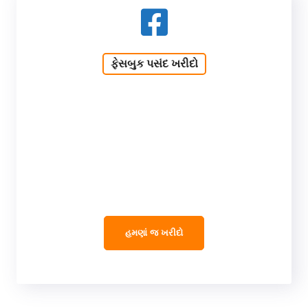
ફેસબુક પસંદ ખરીદો
હમણાં જ ખરીદો