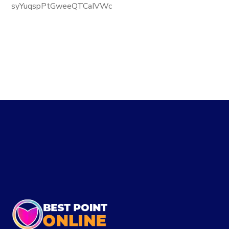
syYuqspPtGweeQTCaIVWc