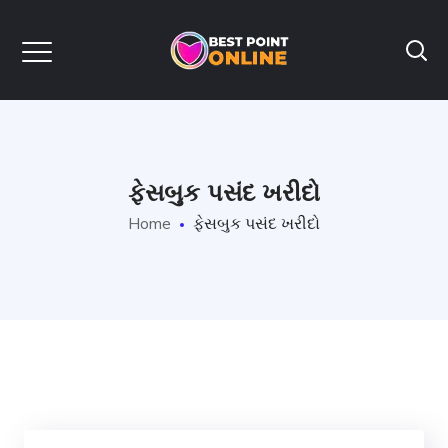
ફેસબુક પસંદ ખરીદો
Home
ફેસબુક પસંદ ખરીદો