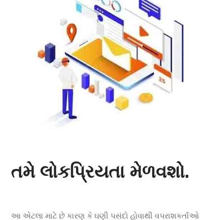
તમે લોકપ્રિયતા મેળવશો.
આ એટલા માટે છે કારણ કે ઘણી પસંદો હોવાથી વપરાશકર્તાઓ