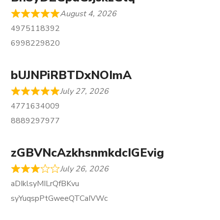
August 4, 2026
4975118392
6998229820
bUJNPiRBTDxNOImA
July 27, 2026
4771634009
8889297977
zGBVNcAzkhsnmkdcIGEvig
July 26, 2026
aDIklsyMILrQfBKvu
syYuqspPtGweeQTCaIVWc