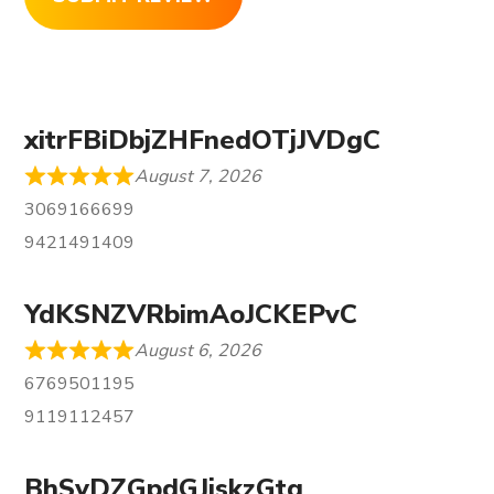
xitrFBiDbjZHFnedOTjJVDgC
August 7, 2026
3069166699
9421491409
YdKSNZVRbimAoJCKEPvC
August 6, 2026
6769501195
9119112457
BhSyDZGpdGJjskzGtq