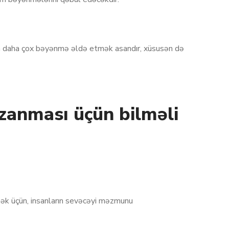
m-da daha çox bəyənmə əldə etmək asandır, xüsusən də
zanması üçün bilməli
ək üçün, insanların sevəcəyi məzmunu