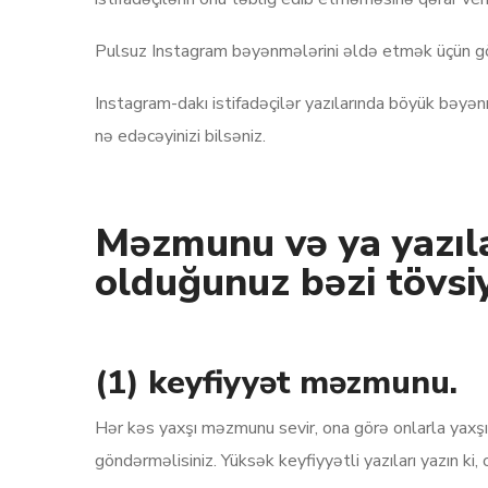
Pulsuz Instagram bəyənmələrini əldə etmək üçün gö
Instagram-dakı istifadəçilər yazılarında böyük bəyə
nə edəcəyinizi bilsəniz.
Məzmunu və ya yazıl
olduğunuz bəzi tövsiy
(1) keyfiyyət məzmunu.
Hər kəs yaxşı məzmunu sevir, ona görə onlarla yax
göndərməlisiniz. Yüksək keyfiyyətli yazıları yazın k