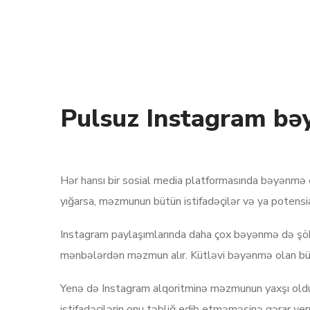
Pulsuz Instagram bəy
Hər hansı bir sosial media platformasında bəyənmə 
yığarsa, məzmunun bütün istifadəçilər və ya potensia
Instagram paylaşımlarında daha çox bəyənmə də şöhrə
mənbələrdən məzmun alır. Kütləvi bəyənmə olan bütü
Yenə də Instagram alqoritminə məzmunun yaxşı olduğu
istifadəçilərin onu təbliğ edib etməməsinə qərar v