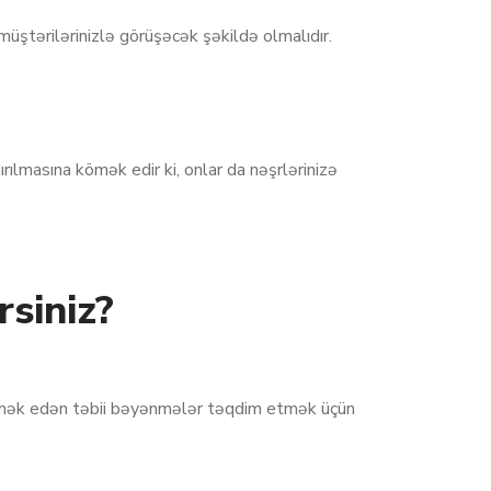
üştərilərinizlə görüşəcək şəkildə olmalıdır.
ılmasına kömək edir ki, onlar da nəşrlərinizə
siniz?
kömək edən təbii bəyənmələr təqdim etmək üçün