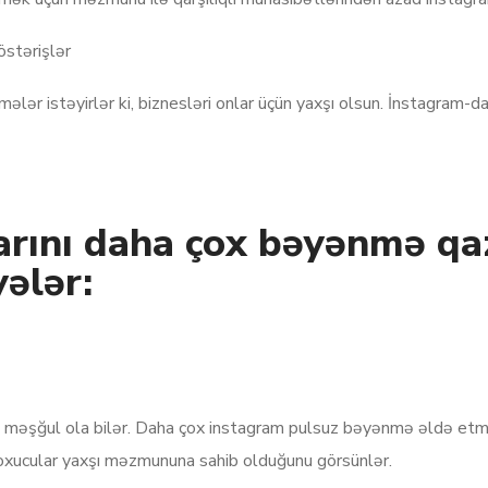
stərişlər
nmələr istəyirlər ki, biznesləri onlar üçün yaxşı olsun. İnstagra
arını daha çox bəyənmə qa
ələr:
şı məşğul ola bilər. Daha çox instagram pulsuz bəyənmə əldə etm
i, oxucular yaxşı məzmununa sahib olduğunu görsünlər.