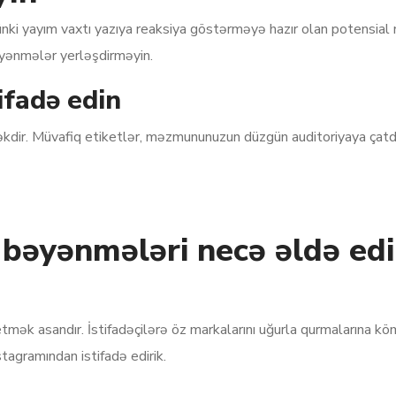
i yayım vaxtı yazıya reaksiya göstərməyə hazır olan potensial m
yənmələr yerləşdirməyin.
ifadə edin
əkdir. Müvafiq etiketlər, məzmununuzun düzgün auditoriyaya çatdır
bəyənmələri necə əldə edir
mək asandır. İstifadəçilərə öz markalarını uğurla qurmalarına 
agramından istifadə edirik.