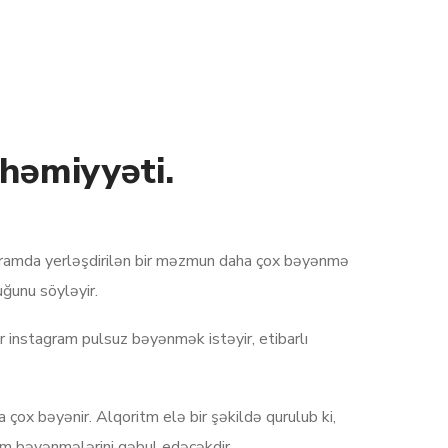
həmiyyəti.
taqramda yerləşdirilən bir məzmun daha çox bəyənmə
uğunu söyləyir.
 instagram pulsuz bəyənmək istəyir, etibarlı
ox bəyənir. Alqoritm elə bir şəkildə qurulub ki,
am bəyənmələrini qəbul edəcəkdir.