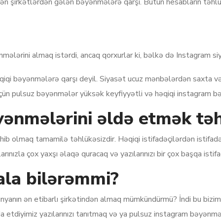
edən şirkətlərdən gələn bəyənmələrə qarşı. Bütün hesabların təhlü
nmələrini almaq istərdi, ancaq qorxurlar ki, bəlkə də Instagram si
həqiqi bəyənmələrə qarşı deyil. Siyasət ucuz mənbələrdən saxta və
n pulsuz bəyənmələr yüksək keyfiyyətli və həqiqi instagram bəy
ənmələrini əldə etmək təh
 olmaq tamamilə təhlükəsizdir. Həqiqi istifadəçilərdən istifadə 
nızla çox yaxşı əlaqə quracaq və yazılarınızı bir çox başqa istif
ala bilərəmmi?
 dünyanın ən etibarlı şirkətindən almaq mümkündürmü? İndi bu bizim
 etdiyimiz yazılarınızı tanıtmaq və ya pulsuz instagram bəyənmələ