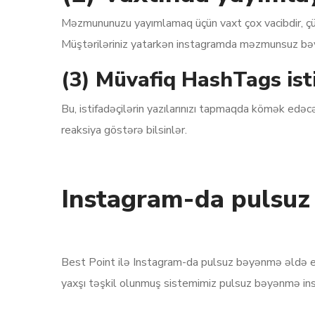
Məzmununuzu yayımlamaq üçün vaxt çox vacibdir, çünk
Müştəriləriniz yatarkən instagramda məzmunsuz bə
(3) Müvafiq HashTags ist
Bu, istifadəçilərin yazılarınızı tapmaqda kömək edəc
reaksiya göstərə bilsinlər.
Instagram-da pulsuz 
Best Point ilə Instagram-da pulsuz bəyənmə əldə et
yaxşı təşkil olunmuş sistemimiz pulsuz bəyənmə inst