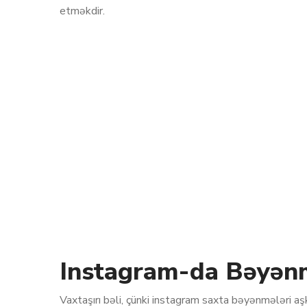
etməkdir.
Instagram-da Bəyənmə
Vaxtaşırı bəli, çünki instagram saxta bəyənmələri aş