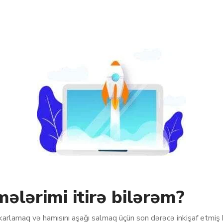
lərimi itirə bilərəm?
karlamaq və hamısını aşağı salmaq üçün son dərəcə inkişaf etmiş bi