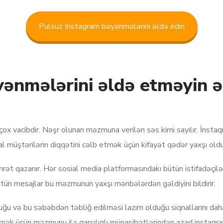
Pulsuz Instagram bəyənmələrini əldə edin
ənmələrini əldə etməyin ə
çox vacibdir. Nəşr olunan məzmuna verilən səs kimi sayılır. İns
l müştərilərin diqqətini cəlb etmək üçün kifayət qədər yaxşı old
t qazanır. Hər sosial media platformasındakı bütün istifadəçilər
n mesajlar bu məzmunun yaxşı mənbələrdən gəldiyini bildirir.
 və bu səbəbdən təbliğ edilməsi lazım olduğu siqnallarını daha ç
ermək üçün məzmunu ilə qarşılıqlı münasibətlərindən azad instagr