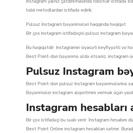
Instagram yalnız çatdırılmasında robotlar istifadə 
təbii metodlardan istifadə edirik.
Pulsuz Instagram bəyənmələri haqqında həqiqət
Bir çox instagram istifadəçisi pulsuz instagram bəyə
Bu həqiqətdir. Instagramın siyasəti keyfiyyətli və 
Best Point-dən bəyənmə əldə etsəniz, instagram üçü
Pulsuz Instagram bəy
Best Point-dən pulsuz Instagram bəyənmələrinə sahib
Bəyənmələr instagram alqoritmini vermək üçün yazıları
Instagram hesabları 
Bir çox istifadəçi bu sualı verir. İnstagram hesabını
Best Point Online instagram hesabları satmır. Burada