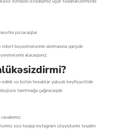
kəsiz olmasını istədiyimiz üçün tədarüklərimizdə
yasətini pozacaqlar.
 robot bəyənmələrinin alınmasına qarşıdır.
ənmələrini alacaqsınız.
lükəsizdirmi?
edirik və bütün hesablar yüksək keyfiyyətlidir.
adəçilərə tanıtmağa çağıracaqdır.
 cavabımız:
riniz sizə həqiqi instagram izləyicilərini təqdim