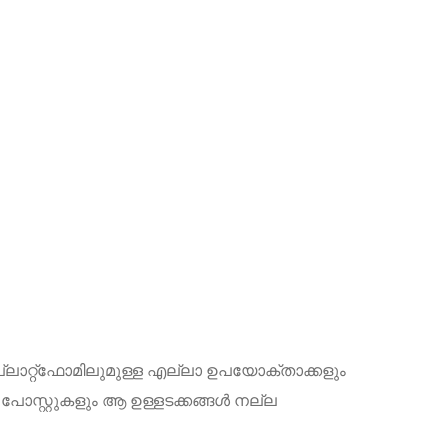
പ്ലാറ്റ്‌ഫോമിലുമുള്ള എല്ലാ ഉപയോക്താക്കളും
 പോസ്റ്റുകളും ആ ഉള്ളടക്കങ്ങൾ നല്ല