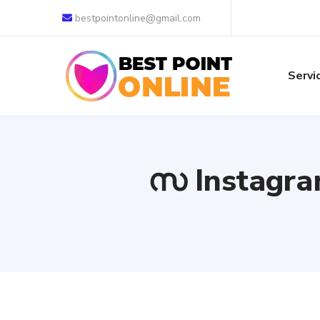
bestpointonline@gmail.com
Servi
സ Instagra