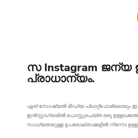
സ Instagram ജന്യ ഇ
പ്രാധാന്യം.
ഏത് സോഷ്യൽ മീഡിയ പ്ലാറ്റ്‌ഫോമിലെയും ഇഷ്‌ടങ
ഇൻസ്റ്റാഗ്രാമിൽ പോസ്റ്റുചെയ്ത ഒരു ഉള്ളടക
സാധ്യതയുള്ള ഉപഭോക്താക്കളിൽ നിന്നോ ഉള്ള ശ്