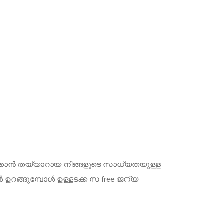
രിക്കാൻ തയ്യാറായ നിങ്ങളുടെ സാധ്യതയുള്ള
ഉറങ്ങുമ്പോൾ ഉള്ളടക്ക സ free ജന്യ