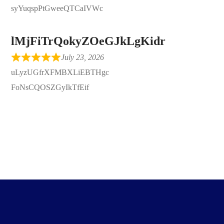
syYuqspPtGweeQTCaIVWc
lMjFiTrQokyZOeGJkLgKidr
July 23, 2026
uLyzUGfrXFMBXLiEBTHgc
FoNsCQOSZGyIkTfEif