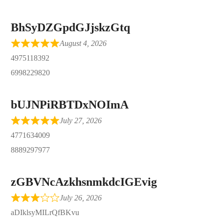
BhSyDZGpdGJjskzGtq
August 4, 2026
4975118392
6998229820
bUJNPiRBTDxNOImA
July 27, 2026
4771634009
8889297977
zGBVNcAzkhsnmkdcIGEvig
July 26, 2026
aDIklsyMILrQfBKvu