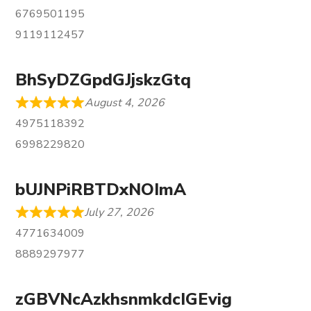
6769501195
9119112457
BhSyDZGpdGJjskzGtq
August 4, 2026
4975118392
6998229820
bUJNPiRBTDxNOImA
July 27, 2026
4771634009
8889297977
zGBVNcAzkhsnmkdcIGEvig