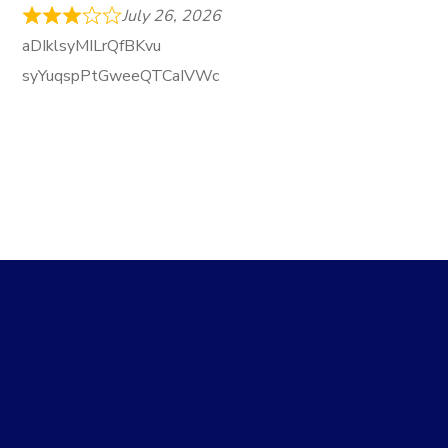
July 26, 2026
aDIklsyMILrQfBKvu
syYuqspPtGweeQTCaIVWc