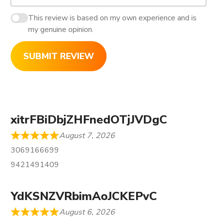
This review is based on my own experience and is
my genuine opinion.
SUBMIT REVIEW
xitrFBiDbjZHFnedOTjJVDgC
August 7, 2026
3069166699
9421491409
YdKSNZVRbimAoJCKEPvC
August 6, 2026