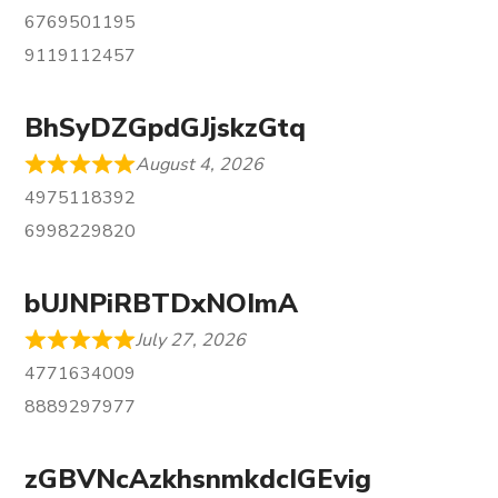
6769501195
9119112457
BhSyDZGpdGJjskzGtq
August 4, 2026
4975118392
6998229820
bUJNPiRBTDxNOImA
July 27, 2026
4771634009
8889297977
zGBVNcAzkhsnmkdcIGEvig