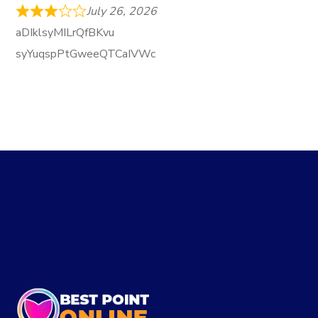
July 26, 2026
aDIklsyMILrQfBKvu
syYuqspPtGweeQTCaIVWc