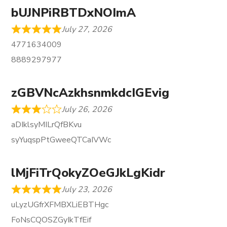
bUJNPiRBTDxNOImA
July 27, 2026
4771634009
8889297977
zGBVNcAzkhsnmkdcIGEvig
July 26, 2026
aDIklsyMILrQfBKvu
syYuqspPtGweeQTCaIVWc
lMjFiTrQokyZOeGJkLgKidr
July 23, 2026
uLyzUGfrXFMBXLiEBTHgc
FoNsCQOSZGyIkTfEif