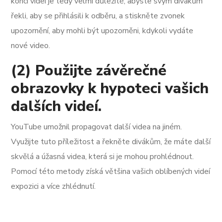
konci videí je tedy velmi důležité, abyste svým divákům
řekli, aby se přihlásili k odběru, a stiskněte zvonek
upozornění, aby mohli být upozorněni, kdykoli vydáte
nové video.
(2) Použijte závěrečné
obrazovky k hypoteci vašich
dalších videí.
YouTube umožnil propagovat další videa na jiném.
Využijte tuto příležitost a řekněte divákům, že máte další
skvělá a úžasná videa, která si je mohou prohlédnout.
Pomocí této metody získá většina vašich oblíbených videí
expozici a více zhlédnutí.