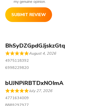
my genuine opinion.
SUBMIT REVIEW
BhSyDZGpdGJjskzGtq
August 4, 2026
4975118392
6998229820
bUJNPiRBTDxNOImA
July 27, 2026
4771634009
8889297977