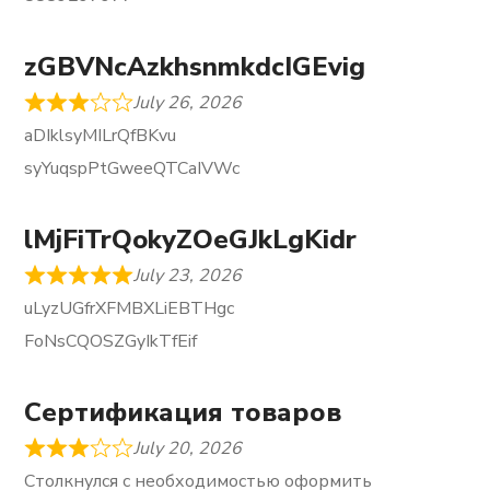
zGBVNcAzkhsnmkdcIGEvig
July 26, 2026
aDIklsyMILrQfBKvu
syYuqspPtGweeQTCaIVWc
lMjFiTrQokyZOeGJkLgKidr
July 23, 2026
uLyzUGfrXFMBXLiEBTHgc
FoNsCQOSZGyIkTfEif
Сертификация товаров
July 20, 2026
Столкнулся с необходимостью оформить