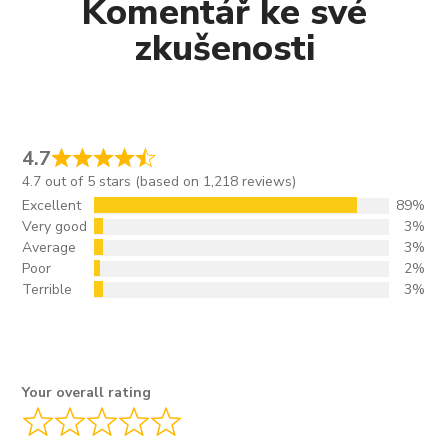
Komentář ke své
zkušenosti
4.7
4.7 out of 5 stars (based on 1,218 reviews)
Excellent
89%
Very good
3%
Average
3%
Poor
2%
Terrible
3%
Your overall rating