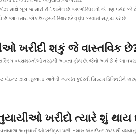
 ઝડપી દરે વધારવા માટે અનુયાયીઓ ખરીદો.
 સાથે ખૂબ જ સારી રીતે શામેલ છે. અલ્ગોરિધમનો એ પણ પસંદ કરે છ
પે છે. આ તમારા એકાઉન્ટ્સને સ્થિર દરે વૃદ્ધિ કરવામાં સહાય કરે છે.
ીઓ ખરીદી શકું જે વાસ્તવિક છે
્રિય વપરાશકર્તાઓ તરફથી આવતા હોય છે, જેનો અર્થ છે કે આ વપરાશક
 પોઇન્ટ દ્વારા મૂકવામાં આવેલી અત્યંત કુદરતી સિસ્ટમ ડિલિવરીને કાર
યાયીઓ ખરીદો ત્યારે શું થાય 
ુણવત્તાવાળા અનુયાયીઓ ખરીદ્યા પછી, તમારું એકાઉન્ટ ઝડપથી વધવા