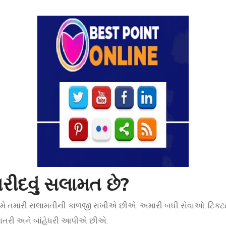
રીદવું સલામત છે?
 અમે તમારી સલામતીની કાળજી રાખીએ છીએ. અમારી બધી સેવાઓ, ટિકટo
ખાતરી અને બાંહેધરી આપીએ છીએ.