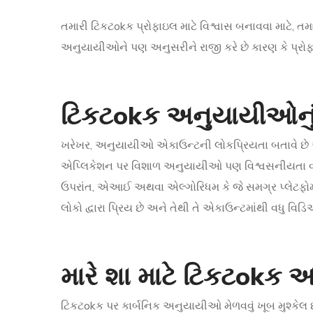
તમારી ટિકટokક પ્રોફાઇલ માટે વિશ્વાસ બનાવવા માટે, તમ
અનુયાયીઓને પણ અનુસરીને રાજી કરે છે કારણ કે પ્રોફા
ટિકટokક અનુયાયીઓનું શ
ખરેખર, અનુયાયીઓ એકાઉન્ટની લોકપ્રિયતા બતાવે છે 
એપ્લિકેશન પર વિશાળ અનુયાયીઓ પણ વિશ્વસનીયતા વધા
ઉપરાંત, એઆઈ અથવા એલ્ગોરિધમ કે જે સમગ્ર પ્લેટફોર્
લોકો દ્વારા પ્રિય છે અને તેથી તે એકાઉન્ટમાંથી વધુ વિડિ
મારે શા માટે ટિકટokક
ટિકટokક પર કાર્બનિક અનુયાયીઓ મેળવવું ખૂબ મુશ્કેલ છે