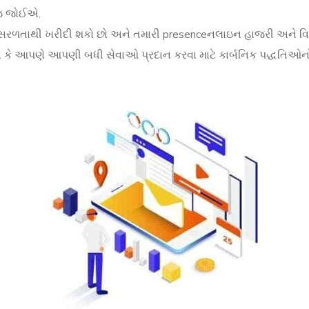
 જ જોઈએ.
ે સરળતાથી ખરીદી શકો છો અને તમારી presenceનલાઇન હાજરી અને વિશ
 કારણ કે આપણે આપણી બધી સેવાઓ પ્રદાન કરવા માટે કાર્બનિક પદ્ધત