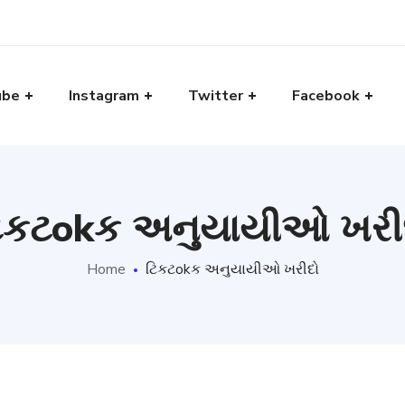
ube
Instagram
Twitter
Facebook
િકટokક અનુયાયીઓ ખરી
Home
ટિકટokક અનુયાયીઓ ખરીદો