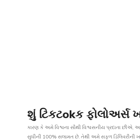
શું ટિકટokક ફોલોઅર્સ ખ
કારણ કે અમે વિશ્વના સૌથી વિશ્વસનીય પ્રદાતા છીએ,
સુધીની 100% સલામત છે. તેથી અમે સફળ ડિલિવરીની 