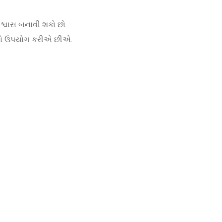
્વાસ બનાવી શકો છો.
િઓનો ઉપયોગ કરીએ છીએ.