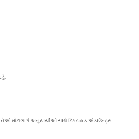
હે.
. તેથી તેઓ મોટાભાગે અનુયાયીઓ સાથે ટિકટokક એકાઉન્ટ્સ