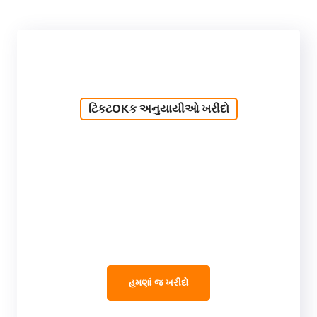
ટિકટOKક અનુયાયીઓ ખરીદો
હમણાં જ ખરીદો