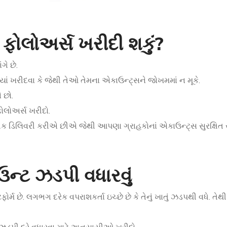
ક ફોલોઅર્સ ખરીદી શકું?
ે છે.
્યાં ખરીદવા કે જેથી તેઓ તેમના એકાઉન્ટ્સને જોખમમાં ન મૂકે.
 છો.
ફોલોઅર્સ ખરીદો.
રાકૃતિક ડિલિવરી કરીએ છીએ જેથી આપણા ગ્રાહકોનાં એકાઉન્ટ્સ સુરક્ષિત ર
ન્ટ ઝડપી વધારવું
ર્મ છે. લગભગ દરેક વપરાશકર્તા ઇચ્છે છે કે તેનું ખાતું ઝડપથી વધે