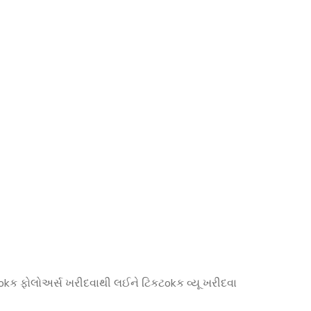
kક ફોલોઅર્સ ખરીદવાથી લઈને ટિકટokક વ્યૂ ખરીદવા