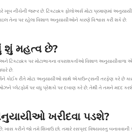
ારે ખૂબ નીચેની જરૂર છે. ટિકટokક ફોલોઅર્સ મોટા પ્રમાણમાં અનુયાયીઓ
ઇલ તેના પર રહેલા વિશાળ અનુયાયીઓને કારણે વિશ્વાસ કરી શકે છે.
ું મહત્વ છે?
અને ટિકટokક પર મોટાભાગના વપરાશકર્તાઓ વિશાળ અનુયાયીવાળા એકા
રે છે.
મને કોઈક રીતે મોટા અનુયાયીઓ સાથે એકાઉન્ટ્સની તરફેણ કરે છે કા
ઓઝને પ્લેટફોર્મ પર વધુ પ્રેક્ષકો પર દબાણ કરે છે, તેથી તે તમને મદદ કર
 અનુયાયીઓ ખરીદવા પડશે?
, ખાસ કરીને જો તમે શિખાઉ છો. તમારે રસપ્રદ વિષયવસ્તુ બનાવવાની અને