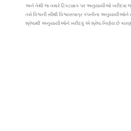
અને તેથી જ તમારે ટિકટokક પર અનુયાયીઓ ખરીદવા
તમે વિશ્વની સૌથી વિશ્વાસપાત્ર કંપનીના અનુયાયીઓન
શ્રેષ્ઠથી અનુયાયીઓને ખરીદવું એ શ્રેષ્ઠ નિર્ણય છે