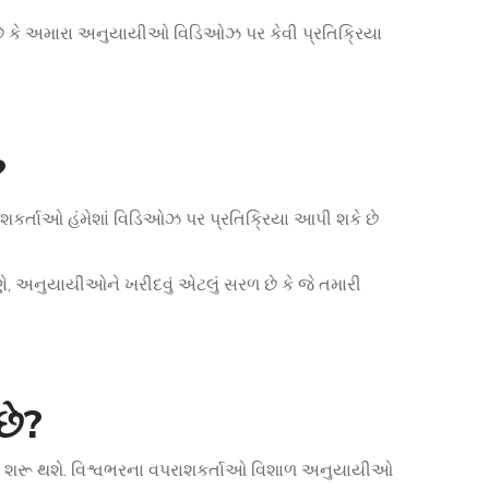
ે કે અમારા અનુયાયીઓ વિડિઓઝ પર કેવી પ્રતિક્રિયા
?
ર્તાઓ હંમેશાં વિડિઓઝ પર પ્રતિક્રિયા આપી શકે છે
ણે, અનુયાયીઓને ખરીદવું એટલું સરળ છે કે જે તમારી
છે?
નું શરૂ થશે. વિશ્વભરના વપરાશકર્તાઓ વિશાળ અનુયાયીઓ