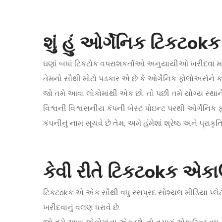
શું હું ઓર્ગેનિક ટિકટok
ઘણાં બધાં ટિકટોક વપરાશકર્તાઓ અનુયાયીઓ ખરીદવા માંગ
તેમનો સૌથી મોટો પડકાર એ છે કે ઓર્ગેનિક ફોલોઅર્સને ક
જો તમે આવા લોકોમાંથી એક છો, તો પછી તમે યોગ્ય સ્થાને
વિશ્વની વિશ્વસનીય કંપની બેસ્ટ પોઇન્ટ પરથી ઓર્ગેનિક 
કંપનીનું નામ સૂચવે છે તેમ, અમે હંમેશાં શ્રેષ્ઠ અને પ્
કેવી રીતે ટિકટokક એકાઉ
ટિકટokક એ એક સૌથી વધુ રસપ્રદ સોશ્યલ મીડિયા પ્લેટફો
ખરીદવાનું વલણ ધરાવે છે.