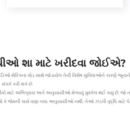
યીઓ શા માટે ખરીદવા જોઈએ?
િડિઓ શેરિંગના મોડ સાથે જોડાયેલ તેની વિશેષ સુવિધાઓને કારણે જૂના
 સંપર્ક કરી શકે છે.
 સર્જકો માટે અભિપ્રાય અને અનુયાયીઓ મેળવવું મુશ્કેલ થઈ ગયું છે. જ
ઓ કે જેમની પાસે ઘણા બધા અનુયાયીઓ નથી, તેઓ ઝડપી વૃદ્ધિ માટે કે