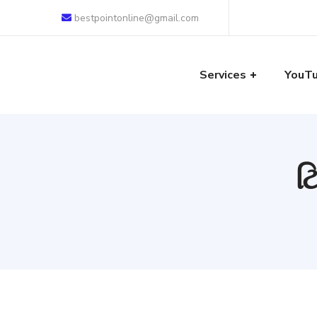
bestpointonline@gmail.com
Services
YouT
ટ