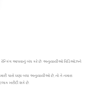
ને રેન્કિંગ આપવાનું બંધ કરે છે. અનુયાયીઓ વિડિઓઝને
ો તમારી પાસે ઘણા બધા અનુયાયીઓ છે, તો તે તમારા
ટલાક ખરીદી શકે છે.