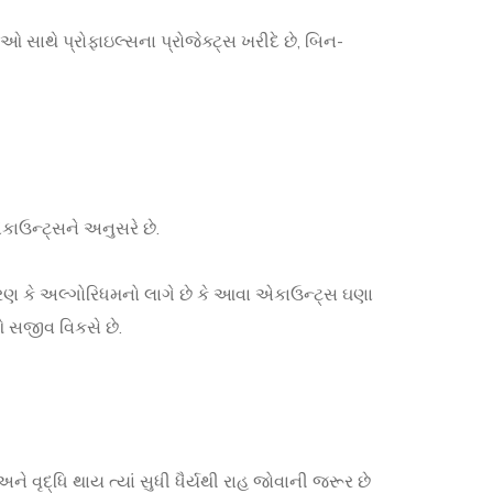
 સાથે પ્રોફાઇલ્સના પ્રોજેક્ટ્સ ખરીદે છે, બિન-
ઉન્ટ્સને અનુસરે છે.
રણ કે અલ્ગોરિધમનો લાગે છે કે આવા એકાઉન્ટ્સ ઘણા
શે સજીવ વિકસે છે.
 વૃદ્ધિ થાય ત્યાં સુધી ધૈર્યથી રાહ જોવાની જરૂર છે