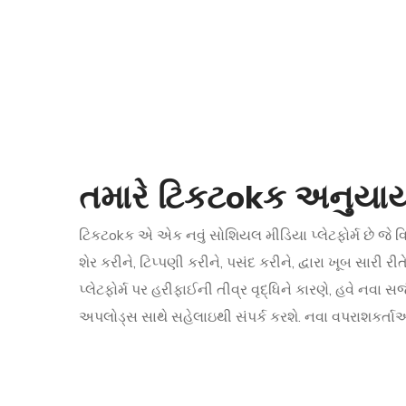
તમારે ટિકટokક અનુયા
ટિકટokક એ એક નવું સોશિયલ મીડિયા પ્લેટફોર્મ છે જે વ
શેર કરીને, ટિપ્પણી કરીને, પસંદ કરીને, દ્વારા ખૂબ સારી રીતે
પ્લેટફોર્મ પર હરીફાઈની તીવ્ર વૃદ્ધિને કારણે, હવે નવા
અપલોડ્સ સાથે સહેલાઇથી સંપર્ક કરશે. નવા વપરાશકર્તા