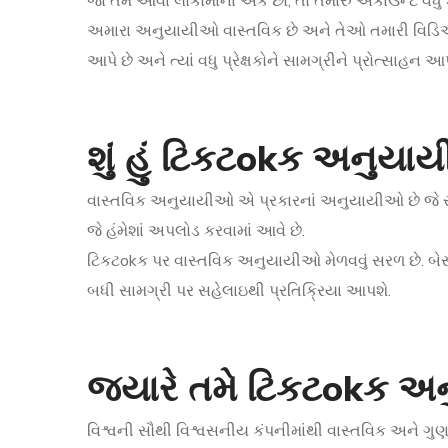
જો તમે આવા લોકોમાંના એક છો, તો તમારું એકાઉન્ટ વધુ
અમારા અનુયાયીઓ વાસ્તવિક છે અને તેઓ તમારી વિડિઓઝ
આપે છે અને ત્યાં વધુ પ્રેક્ષકોને સામગ્રીને પ્રોત્સાહન આ
શું હું ટિકટokક અનુયાય
વાસ્તવિક અનુયાયીઓ એ પ્રકારનાં અનુયાયીઓ છે જે સક
જે હંમેશાં અપલોડ કરવામાં આવે છે.
ટિકટokક પર વાસ્તવિક અનુયાયીઓ મેળવવું સરળ છે. બેસ્ટ
બધી સામગ્રી પર સહેલાઇથી પ્રતિક્રિયા આપશે.
જ્યારે તમે ટિકટokક અનુ
વિશ્વની સૌથી વિશ્વસનીય કંપનીમાંથી વાસ્તવિક અને ગ