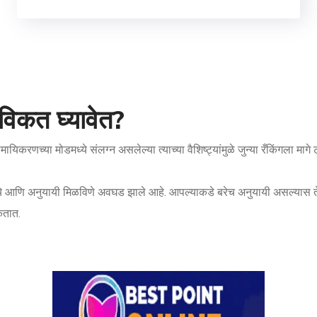
िकत घ्यावेत?
िकरणच्या मोडमध्ये संलग्न असलेल्या त्याच्या वैशिष्ट्यांमुळे जुन्या रँकिंगला म
ांना दृश्ये आणि अनुयायी मिळविणे अवघड झाले आहे. आपल्याकडे बरेच अनुयायी असल्
कतात.