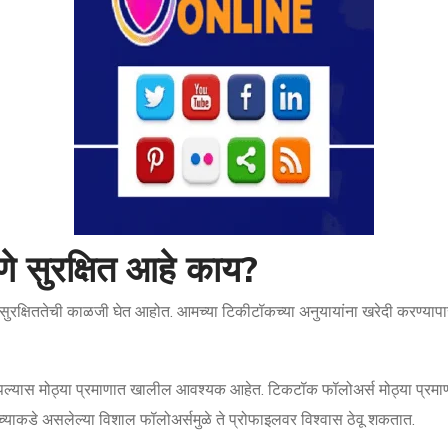
 सुरक्षित आहे काय?
 सुरक्षिततेची काळजी घेत आहोत. आमच्या टिकीटॉकच्या अनुयायांना खरेदी करण्यापासून
ल्यास मोठ्या प्रमाणात खालील आवश्यक आहेत. टिकटॉक फॉलोअर्स मोठ्या प्रमाणा
याकडे असलेल्या विशाल फॉलोअर्समुळे ते प्रोफाइलवर विश्वास ठेवू शकतात.