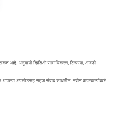
ागे टाकत आहे. अनुयायी व्हिडिओ सामायिकरण, टिप्पण्या, आवडी
यास ते आपल्या अपलोडसह सहज संवाद साधतील. नवीन वापरकर्त्यांकडे