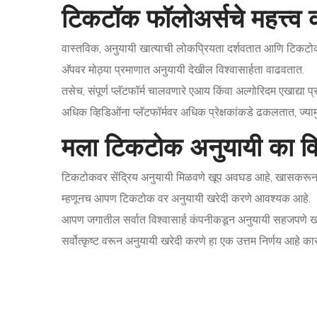
टिकटॉक फॉलोअर्सचे महत्त्व
वास्तविक, अनुयायी खात्याची लोकप्रियता दर्शवतात आणि टिकटोक
अ‍ॅपवर मोठ्या प्रमाणात अनुयायी देखील विश्वासार्हता वाढवतात.
तसेच, संपूर्ण प्लॅटफॉर्म चालवणारे एआय किंवा अल्गोरिदम एखाद्
अधिक व्हिडिओंना प्लॅटफॉर्मवर अधिक प्रेक्षकांकडे ढकलतात, ज्या
मला टिकटोक अनुयायी का वि
टिकटोकवर सेंद्रिय अनुयायी मिळवणे खूप अवघड आहे, खासकरून 
म्हणूनच आपण टिकटोक वर अनुयायी खरेदी करणे आवश्यक आहे.
आपण जगातील सर्वात विश्वासार्ह कंपनीकडून अनुयायी सहजपण
सर्वोत्कृष्ट वरून अनुयायी खरेदी करणे हा एक उत्तम निर्णय आहे का