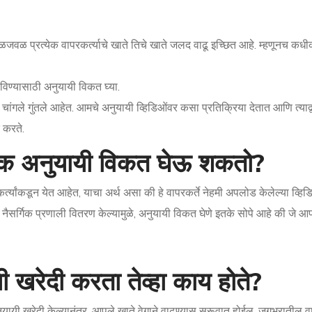
ळजवळ प्रत्येक वापरकर्त्याचे खाते तिचे खाते जलद वाढू इच्छित आहे. म्हणूनच क
ण्यासाठी अनुयायी विकत घ्या.
ंगले गुंतले आहेत. आमचे अनुयायी व्हिडिओंवर कसा प्रतिक्रिया देतात आणि त्याद्व
 करते.
ोक अनुयायी विकत घेऊ शकतो?
्यांकडून येत आहेत, याचा अर्थ असा की हे वापरकर्ते नेहमी अपलोड केलेल्या व्हिड
ैसर्गिक प्रणाली वितरण केल्यामुळे, अनुयायी विकत घेणे इतके सोपे आहे की जे आप
 खरेदी करता तेव्हा काय होते?
ुयायी खरेदी केल्यानंतर, आपले खाते वेगाने वाढण्यास सुरूवात होईल. जगभरातील वा