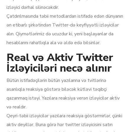
izləyici dərhal silinəcəkdir.
Çatdırılmasında təbii metodlardan istifadə edən dünyanın
ən etibarlı şirkətindən Twitter-də keyfiyyətli izləyicilər
alın. Qiymətlərimiz də ucuzdur ki, yeni başlayanlar da
hesablarını rahatlıqla ala və əldə edə bilsinlər.
Real və Aktiv Twitter
İzləyiciləri necə alınır
Bütün istifadəçilərin bütün yazılarına və tvitlərinə
asanlıqla reaksiya göstərə biləcək kütləvi təqibçi
qazanmaq istəyi. Yazılara reaksiya verən izləyicilər aktiv
və realdır.
Qeyri-təbii izləyicilər yazılara reaksiya göstərmirlər, çünki
aktiv deyillər. Buna görə hər twitter izləyicisini satın