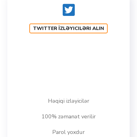
TWITTER İZLƏYICILƏRI ALIN
Həqiqi izləyicilər
100% zəmanət verilir
Parol yoxdur