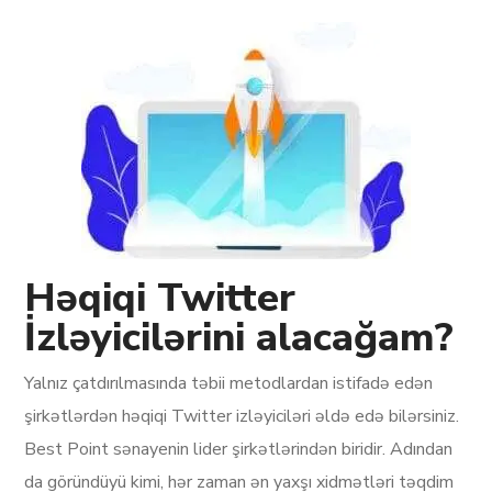
Həqiqi Twitter
İzləyicilərini alacağam?
Yalnız çatdırılmasında təbii metodlardan istifadə edən
şirkətlərdən həqiqi Twitter izləyiciləri əldə edə bilərsiniz.
Best Point sənayenin lider şirkətlərindən biridir. Adından
da göründüyü kimi, hər zaman ən yaxşı xidmətləri təqdim