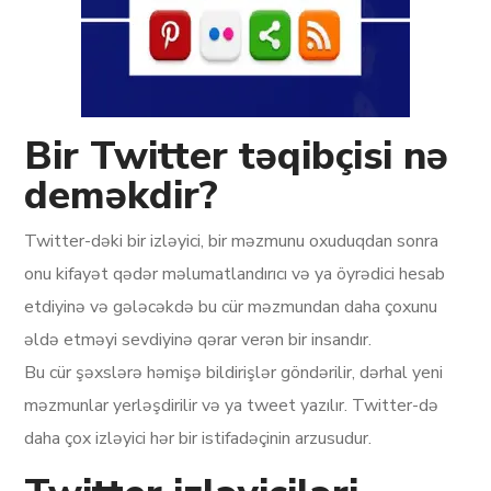
Bir Twitter təqibçisi nə
deməkdir?
Twitter-dəki bir izləyici, bir məzmunu oxuduqdan sonra
onu kifayət qədər məlumatlandırıcı və ya öyrədici hesab
etdiyinə və gələcəkdə bu cür məzmundan daha çoxunu
əldə etməyi sevdiyinə qərar verən bir insandır.
Bu cür şəxslərə həmişə bildirişlər göndərilir, dərhal yeni
məzmunlar yerləşdirilir və ya tweet yazılır. Twitter-də
daha çox izləyici hər bir istifadəçinin arzusudur.