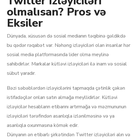
Twitter izləyiciləri
olmalısan? Pros və
Eksiler
Dünyada, xüsusən də sosial medianın təqibinə gəldikdə
bu qədər rəqabət var. Nəhəng izləyiciləri olan insanlar hər
sosial media platformasında lider olma meylinə
sahibdirlər. Markalar kütləvi izləyiciləri ilə inam və sosial
sübut yaradır.
Bəzi səbəblərdən izləyicilərini tapmaqda çətinlik çəkən
istifadəçilər onları satın almağa meyllidirlər. Kütləvi
izləyicilər hesabların etibarını artırmağa və məzmununun
izləyiciləri tərəfindən asanlıqla izlənilməsinə və ya
asanlıqla oxunmasına kömək edir.
Dünyanın ən etibarlı şirkətindən Twitter izləyiciləri alın və