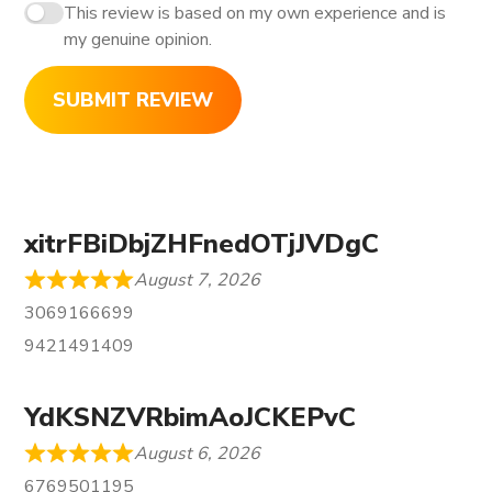
This review is based on my own experience and is
my genuine opinion.
SUBMIT REVIEW
xitrFBiDbjZHFnedOTjJVDgC
August 7, 2026
3069166699
9421491409
YdKSNZVRbimAoJCKEPvC
August 6, 2026
6769501195