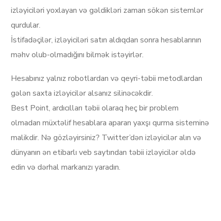
izləyiciləri yoxlayan və gəldikləri zaman sökən sistemlər
qurdular.
İstifadəçilər, izləyiciləri satın aldıqdan sonra hesablarının
məhv olub-olmadığını bilmək istəyirlər.
Hesabınız yalnız robotlardan və qeyri-təbii metodlardan
gələn saxta izləyicilər alsanız silinəcəkdir.
Best Point, ardıcılları təbii olaraq heç bir problem
olmadan müxtəlif hesablara aparan yaxşı qurma sisteminə
malikdir. Nə gözləyirsiniz? Twitter’dən izləyicilər alın və
dünyanın ən etibarlı veb saytından təbii izləyicilər əldə
edin və dərhal markanızı yaradın.