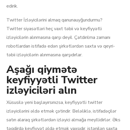
edirik.
Twitter İzləyicilərini almaq qanunauyğundurmu?
Twitter siyasətləri heç vaxt təbii və keyfiyyətli
izləyicilərin alınmasına qarşı deyil. Çatdırılma zamanı
robotlardan istifadə edən şirkətlərdən saxta və qeyri-
təbii izləyicilərin alınmasına qarşıdırlar.
Aşağı qiymətə
keyfiyyətli Twitter
izləyiciləri alın
Xüsusilə yeni başlayırsınızsa, keyfiyyətli twitter
izləyicilərini əldə etmək çətindir. Beləliklə, istifadəçilər
satın alaraq şirkətlərdən izləyici almağa meyllidirlər. Əks
təqdirdə keyfiyyət əldə etmək yaxşıdır, istənilən saxta