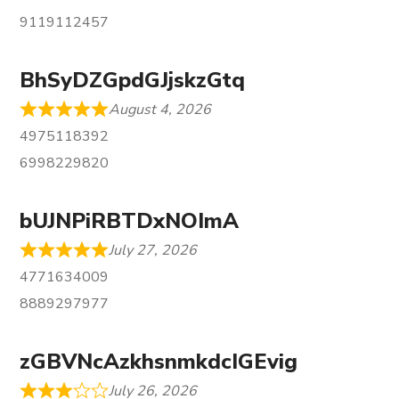
9119112457
BhSyDZGpdGJjskzGtq
August 4, 2026
4975118392
6998229820
bUJNPiRBTDxNOImA
July 27, 2026
4771634009
8889297977
zGBVNcAzkhsnmkdcIGEvig
July 26, 2026