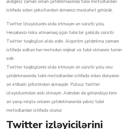
aldığınız zaman onları çatdırılmasında təbii metodlardan
istifadə edən şirkətlərdən almanızı məsləhət görürük.
Twitter İzləyicilərini əldə etməyin ən sürətli yolu
Hesabınızı riskə atmamaq üçün təbii bir şəkildə sürətli
Twitter təqibçiləri əldə edin. Alqoritm çatdırılma zamanı
istifadə edilən hər metodun orijinal və təbii olmasını təmin
edir.
Twitter təqibçilərini əldə etməyin ən sürətli yolu onu
çatdırılmasında təbii metodlardan istifadə edən dünyanın
ən etibarlı şirkətindən almaqdır. Pulsuz twitter
izləyicilərindən asılı olmayın. Adından da göründüyü kimi
ən yaxşı nöqtə onların çatdırılmasında yalnız təbii
metodlardan istifadə olunur.
Twitter izləyicilərini