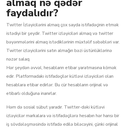
almaq nə qədər
faydalıdır?
Twitter İzləyicilərini almaq çox sayda istifadəçinin etmək
istədiyi bir şeydir. Twitter izləyiciləri almaq və twitter
bəyənmələrini almaq istədiklərinin müxtəlif səbəbləri var.
Twitter izləyicilərini satın almağın bəzi üstünlüklərinə
nəzər salaq.
Hər şeydən əvvəl, hesabların etibar yaratmasına kömək
edir. Platformadakı istifadəçilər kütləvi izləyiciləri olan
hesablara etibar edirlər. Bu cür hesabların orijinal və
etibarlı olduğuna inanırlar.
Həm də sosial sübut yaradır. Twitter-dəki kütləvi
izləyicilər markalara və istifadəçilərə hesabın hər hansı bir
iş sövdələşməsində istifadə edilə biləcəyini, çünki orijinal