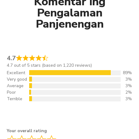
Komentar ing
Pengalaman
Panjenengan
4.7
4.7 out of 5 stars (based on 1,220 reviews)
Excellent
89%
Very good
3%
Average
3%
Poor
2%
Terrible
3%
Your overall rating