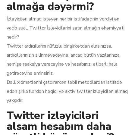
almağa dəyərmi?
İzləyiciləri almaq istəyən hər bir istifadəçinin verdiyi ən
vacib sual. Twitter İzləyicilərini satın almağın əhəmiyyəti
nədir?
Twitter ardıcıllarını nüfuzlu bir şirkətdən alırsınızsa,
ardıcıllarınızın silinməyəcəyinə, ancaq bütün yazılarınıza
həmişə reaksiya verəcəyinə və hesabınızı etibarlı hala
gətirəcəyinə əminsiniz.
Bəli, xidmətlərini çatdırarkən təbii metodlardan istifadə
edən şirkətlərdən həqiqi və aktiv twitter izləyiciləri almaq
yaxşıdır.
Twitter izləyiciləri
alsam hesabım daha