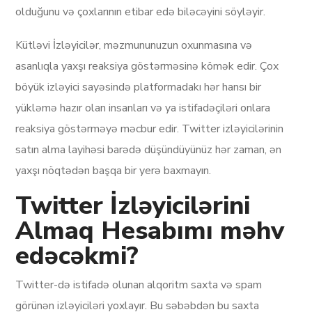
olduğunu və çoxlarının etibar edə biləcəyini söyləyir.
Kütləvi İzləyicilər, məzmununuzun oxunmasına və
asanlıqla yaxşı reaksiya göstərməsinə kömək edir. Çox
böyük izləyici sayəsində platformadakı hər hansı bir
yükləmə hazır olan insanları və ya istifadəçiləri onlara
reaksiya göstərməyə məcbur edir. Twitter izləyicilərinin
satın alma layihəsi barədə düşündüyünüz hər zaman, ən
yaxşı nöqtədən başqa bir yerə baxmayın.
Twitter İzləyicilərini
Almaq Hesabımı məhv
edəcəkmi?
Twitter-də istifadə olunan alqoritm saxta və spam
görünən izləyiciləri yoxlayır. Bu səbəbdən bu saxta