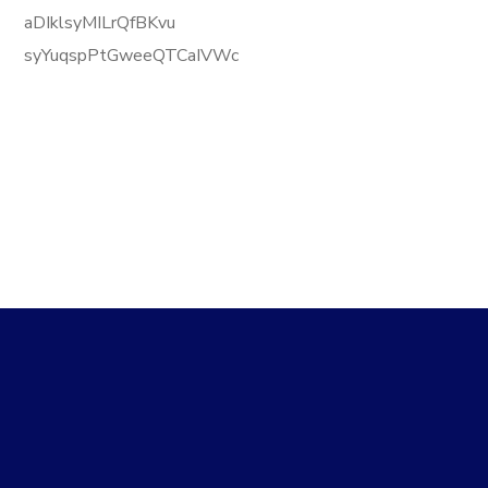
aDIklsyMILrQfBKvu
syYuqspPtGweeQTCaIVWc