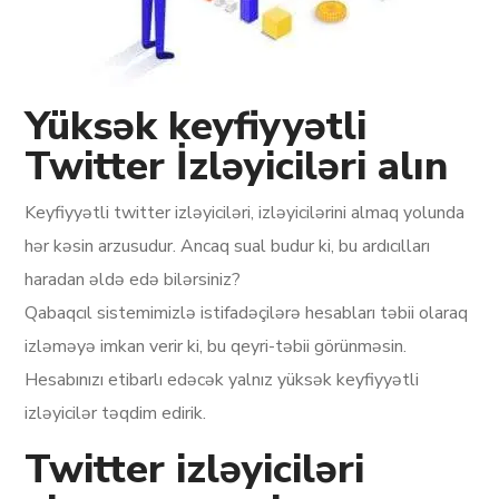
Yüksək keyfiyyətli
Twitter İzləyiciləri alın
Keyfiyyətli twitter izləyiciləri, izləyicilərini almaq yolunda
hər kəsin arzusudur. Ancaq sual budur ki, bu ardıcılları
haradan əldə edə bilərsiniz?
Qabaqcıl sistemimizlə istifadəçilərə hesabları təbii olaraq
izləməyə imkan verir ki, bu qeyri-təbii görünməsin.
Hesabınızı etibarlı edəcək yalnız yüksək keyfiyyətli
izləyicilər təqdim edirik.
Twitter izləyiciləri