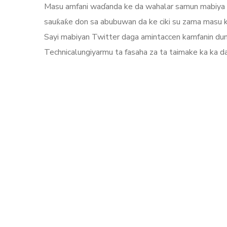
Masu amfani waɗanda ke da wahalar samun mabiya s
sauƙaƙe don sa abubuwan da ke ciki su zama masu kal
Sayi mabiyan Twitter daga amintaccen kamfanin duni
Technicalungiyarmu ta fasaha za ta taimake ka ka 