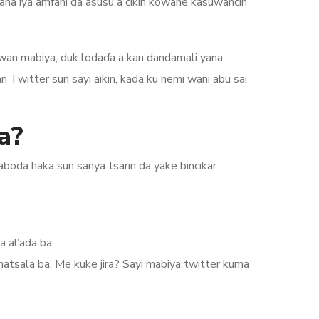
na iya amfani da asusu a cikin kowane kasuwancin
wan mabiya, duk lodaɗa a kan dandamali yana
Twitter sun sayi aikin, kada ku nemi wani abu sai
a?
boda haka sun sanya tsarin da yake bincikar
 al’ada ba.
atsala ba. Me kuke jira? Sayi mabiya twitter kuma