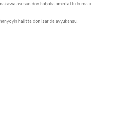
imakawa asusun don haɓaka amintattu kuma a
anyoyin halitta don isar da ayyukansu.