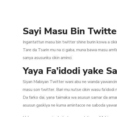
Sayi Masu Bin Twitt
Ingantattun masu bin twitter shine burin kowa a c
Tare da Tsarin mu na ci gaba, muna bawa masu amfa
sanya asusunku cikin aminci.
Yaya Fa’idodi yake S
Siyan Mabiyan Twitter wani abu ne wanda yawancin 
masu son twitter. Bari mu nutse cikin wasu fa’idodi 
Da farko dai, yana taimaka wa asusun samar da aman
asusun gaskiya ne kuma amintacce ne saboda yawa