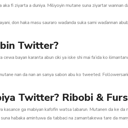
a aka fi ziyarta a duniya. Miliyoyin mutane suna ziyartar wanna
 bayani, don haka masu sauraro waɗanda suka sami waɗannan abu
bin Twitter?
a cewa bayan karanta abun ciki ya iske shi mai fa’ida ko ilimant
utane nan da nan an sanya sabon abu ko tweeted. Followersarin
ya Twitter? Ribobi & Fur
a kasance ga mabiyan kafofin watsa labarun. Mutanen da ke da 
s suna haɓaka amintuwa da tabbaci na zamantakewa tare da man