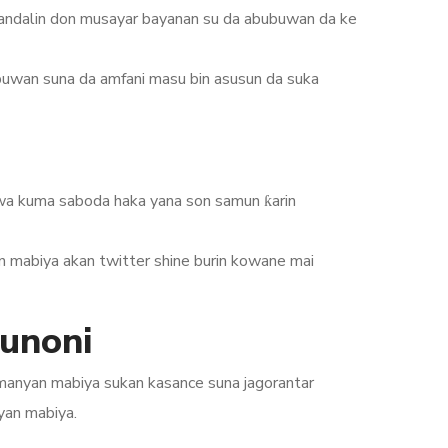
n dandalin don musayar bayanan su da abubuwan da ke
buwan suna da amfani masu bin asusun da suka
arwa kuma saboda haka yana son samun ƙarin
 mabiya akan twitter shine burin kowane mai
sunoni
manyan mabiya sukan kasance suna jagorantar
yan mabiya.