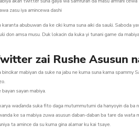
abiya akan twitter suna gaya wa samfuran da masu amfani cewa a
awa zasu iya amincewa dashi
karanta abubuwan da ke ciki kuma suna aiki da sauƙi. Saboda ya
 don amsa musu. Duk lokacin da kuka yi tunani game da mabiyan 
witter zai Rushe Asusun n
a bincikar mabiyan da suke na jabu ne kuma suna kama spammy Sa
zo.
e bayan sayan mabiya.
 karya waɗanda suka fito daga mutummutumi da hanyoyin da ba na
i wanda ke sa mabiya zuwa asusun daban-daban ba tare da wata m
niya ta amince da su kuma gina alamar ku kai tsaye.