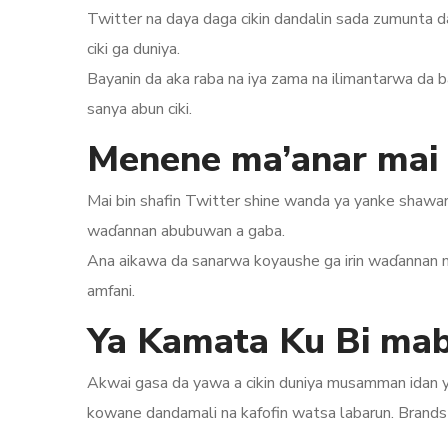
Twitter na daya daga cikin dandalin sada zumunta d
ciki ga duniya.
Bayanin da aka raba na iya zama na ilimantarwa da
sanya abun ciki.
Menene ma’anar mai 
Mai bin shafin Twitter shine wanda ya yanke shawar
waɗannan abubuwan a gaba.
Ana aikawa da sanarwa koyaushe ga irin waɗannan m
amfani.
Ya Kamata Ku Bi mabi
Akwai gasa da yawa a cikin duniya musamman idan y
kowane dandamali na kafofin watsa labarun. Brand