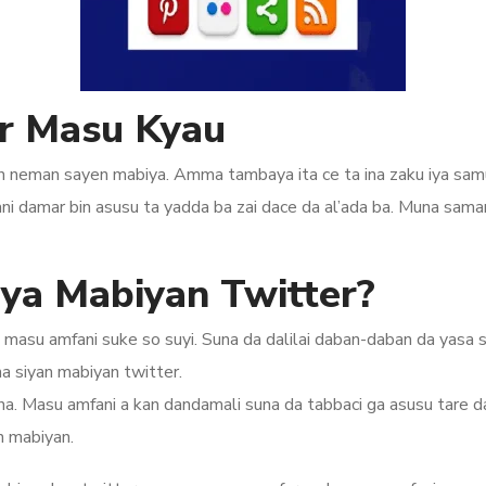
er Masu Kyau
ikin neman sayen mabiya. Amma tambaya ita ce ta ina zaku iya s
ni damar bin asusu ta yadda ba zai dace da al’ada ba. Muna sam
aya Mabiyan Twitter?
masu amfani suke so suyi. Suna da dalilai daban-daban da yasa 
na siyan mabiyan twitter.
a. Masu amfani a kan dandamali suna da tabbaci ga asusu tare d
n mabiyan.