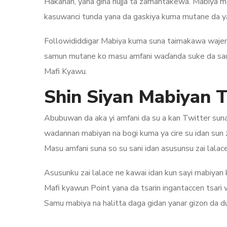
Hakanan, yana gina hujja ta zamantakewa. Mabiya m
kasuwanci tunda yana da gaskiya kuma mutane da y
Followididdigar Mabiya kuma suna taimakawa wajen 
samun mutane ko masu amfani waɗanda suke da sauƙi
Mafi Kyawu.
Shin Siyan Mabiyan T
Abubuwan da aka yi amfani da su a kan Twitter sun
wadannan mabiyan na bogi kuma ya cire su idan sun 
Masu amfani suna so su sani idan asusunsu zai lalac
Asusunku zai lalace ne kawai idan kun sayi mabiyan
Mafi kyawun Point yana da tsarin ingantaccen tsar
Samu mabiya na halitta daga gidan yanar gizon da du