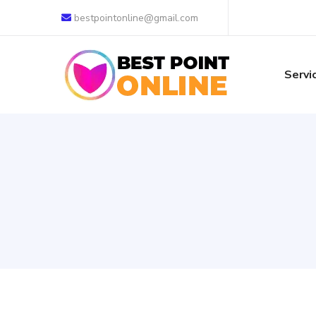
bestpointonline@gmail.com
Servi