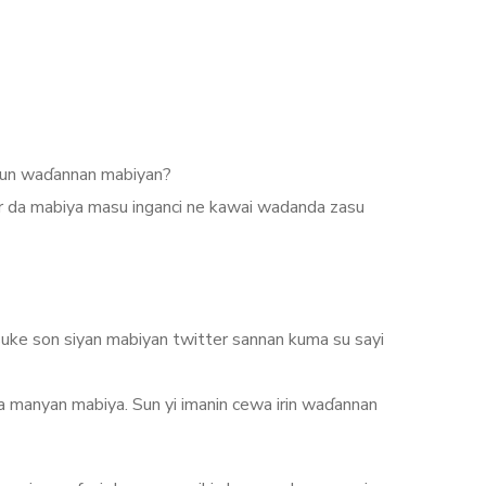
amun waɗannan mabiyan?
ar da mabiya masu inganci ne kawai wadanda zasu
suke son siyan mabiyan twitter sannan kuma su sayi
a manyan mabiya. Sun yi imanin cewa irin waɗannan