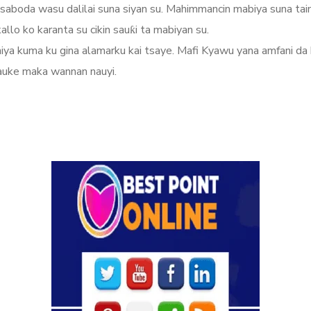
aboda wasu dalilai suna siyan su. Mahimmancin mabiya suna ta
lo ko karanta su cikin sauƙi ta mabiyan su.
ya kuma ku gina alamarku kai tsaye. Mafi Kyawu yana amfani da h
dauke maka wannan nauyi.