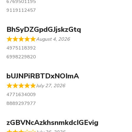
6769501195
9119112457
BhSyDZGpdGJjskzGtq
August 4, 2026
4975118392
6998229820
bUJNPiRBTDxNOImA
July 27, 2026
4771634009
8889297977
zGBVNcAzkhsnmkdcIGEvig