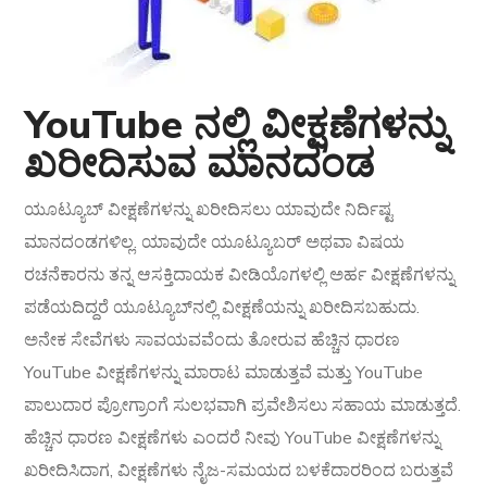
YouTube ನಲ್ಲಿ ವೀಕ್ಷಣೆಗಳನ್ನು
ಖರೀದಿಸುವ ಮಾನದಂಡ
ಯೂಟ್ಯೂಬ್ ವೀಕ್ಷಣೆಗಳನ್ನು ಖರೀದಿಸಲು ಯಾವುದೇ ನಿರ್ದಿಷ್ಟ
ಮಾನದಂಡಗಳಿಲ್ಲ. ಯಾವುದೇ ಯೂಟ್ಯೂಬರ್ ಅಥವಾ ವಿಷಯ
ರಚನೆಕಾರನು ತನ್ನ ಆಸಕ್ತಿದಾಯಕ ವೀಡಿಯೊಗಳಲ್ಲಿ ಅರ್ಹ ವೀಕ್ಷಣೆಗಳನ್ನು
ಪಡೆಯದಿದ್ದರೆ ಯೂಟ್ಯೂಬ್‌ನಲ್ಲಿ ವೀಕ್ಷಣೆಯನ್ನು ಖರೀದಿಸಬಹುದು.
ಅನೇಕ ಸೇವೆಗಳು ಸಾವಯವವೆಂದು ತೋರುವ ಹೆಚ್ಚಿನ ಧಾರಣ
YouTube ವೀಕ್ಷಣೆಗಳನ್ನು ಮಾರಾಟ ಮಾಡುತ್ತವೆ ಮತ್ತು YouTube
ಪಾಲುದಾರ ಪ್ರೋಗ್ರಾಂಗೆ ಸುಲಭವಾಗಿ ಪ್ರವೇಶಿಸಲು ಸಹಾಯ ಮಾಡುತ್ತದೆ.
ಹೆಚ್ಚಿನ ಧಾರಣ ವೀಕ್ಷಣೆಗಳು ಎಂದರೆ ನೀವು YouTube ವೀಕ್ಷಣೆಗಳನ್ನು
ಖರೀದಿಸಿದಾಗ, ವೀಕ್ಷಣೆಗಳು ನೈಜ-ಸಮಯದ ಬಳಕೆದಾರರಿಂದ ಬರುತ್ತವೆ