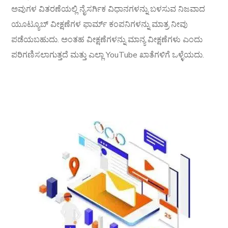
ಅವುಗಳ ವಿತರಣೆಯಲ್ಲಿ ನೈಸರ್ಗಿಕ ವಿಧಾನಗಳನ್ನು ಬಳಸುವ ನಿಜವಾದ
ಯೂಟ್ಯೂಬ್ ವೀಕ್ಷಣೆಗಳ ಫಾರ್ಮ್ ಕಂಪನಿಗಳನ್ನು ಮಾತ್ರ ನೀವು
ಪಡೆಯಬಹುದು. ಅಂತಹ ವೀಕ್ಷಣೆಗಳನ್ನು ಮಾನ್ಯ ವೀಕ್ಷಣೆಗಳು ಎಂದು
ಪರಿಗಣಿಸಲಾಗುತ್ತದೆ ಮತ್ತು ಎಲ್ಲಾ YouTube ಖಾತೆಗಳಿಗೆ ಒಳ್ಳೆಯದು.