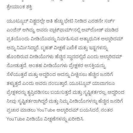
ಶ್ರೇಯಾಂಕ ಶಕ್ತಿ
ಯೂಟ್ಯೂಬ್ ವಿಶ್ವದಲ್ಲೇ ಅತಿ ಹೆಚ್ಚು ಭೇಟಿ ನೀಡಿದ ಎರಡನೇ ಸರ್ಚ್
ಎಂಜಿನ್ ಆಗಿದ್ದು, ಅವರು ಪ್ಲಾಟ್‌ಫಾರ್ಮ್‌ನಲ್ಲಿ ಅಪ್‌ಲೋಡ್ ಮಾಡಿದ
ಪ್ರತಿಯೊಂದು ವೀಡಿಯೊವನ್ನು ನಿರ್ವಹಿಸುವ ಅತ್ಯಾಧುನಿಕ ಅಲ್ಗಾರಿದಮ್
ಅನ್ನು ನಿರ್ಮಿಸಿದ್ದಾರೆ. ಬೃಹತ್ ವೀಕ್ಷಣೆ ಎಣಿಕೆ ಮತ್ತು ಇಷ್ಟಗಳನ್ನು
ಹೊಂದಿರುವ ವೀಡಿಯೊಗಳು ಹೆಚ್ಚಿನ ಸ್ಥಾನದಲ್ಲಿವೆ ಎಂದು ಅಲ್ಗಾರಿದಮ್
ನೋಡುತ್ತದೆ. ಅಂತಹ ವೀಡಿಯೊಗಳು ಪ್ರೇಕ್ಷಕರ ಆಸಕ್ತಿಯನ್ನು
ಸೆಳೆಯುತ್ತವೆ ಮತ್ತು ಆದ್ದರಿಂದ ಅದನ್ನು ವೀಕ್ಷಿಸಲು ಹೆಚ್ಚಿನ ಜನರಿಗೆ
ತಳ್ಳುತ್ತದೆ ಎಂದು ಅವರು ನಂಬುತ್ತಾರೆ. ಯೂಟ್ಯೂಬ್ ಯಾವಾಗಲೂ
ಪ್ರೇಕ್ಷಕರನ್ನು ತೃಪ್ತಿಪಡಿಸಲು ಬಯಸುತ್ತದೆ ಮತ್ತು ಸೃಷ್ಟಿಕರ್ತರಲ್ಲ. ಆದ್ದರಿಂದ
ನೀವು ಸೃಷ್ಟಿಕರ್ತರಾಗಿದ್ದರೆ ಮತ್ತು ನಿಮ್ಮ ವೀಡಿಯೊಗಳನ್ನು ಹೆಚ್ಚಿನ ಜನರಿಗೆ
ಪ್ರಚಾರ ಮಾಡಲು YouTube ಅಲ್ಗಾರಿದಮ್ ಬಯಸಿದರೆ, ನಂತರ
YouTube ವೀಡಿಯೊ ವೀಕ್ಷಣೆಗಳನ್ನು ಖರೀದಿಸಿ.