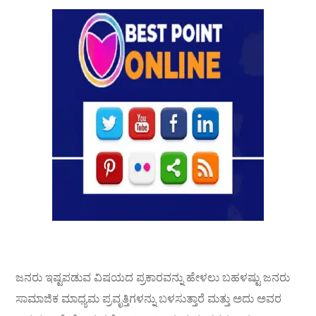
ಜನರು ಇಷ್ಟಪಡುವ ವಿಷಯದ ಪ್ರಕಾರವನ್ನು ಹೇಳಲು ಬಹಳಷ್ಟು ಜನರು
ಸಾಮಾಜಿಕ ಮಾಧ್ಯಮ ಪ್ರವೃತ್ತಿಗಳನ್ನು ಬಳಸುತ್ತಾರೆ ಮತ್ತು ಅದು ಅವರ