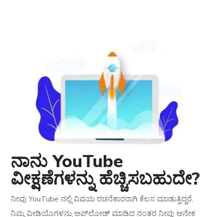
ನಾನು YouTube
ವೀಕ್ಷಣೆಗಳನ್ನು ಹೆಚ್ಚಿಸಬಹುದೇ?
ನೀವು YouTube ನಲ್ಲಿ ವಿಷಯ ರಚನೆಕಾರರಾಗಿ ಕೆಲಸ ಮಾಡುತ್ತಿದ್ದರೆ,
ನಿಮ್ಮ ವೀಡಿಯೊಗಳನ್ನು ಅಪ್‌ಲೋಡ್ ಮಾಡಿದ ನಂತರ ನೀವು ಅನೇಕ