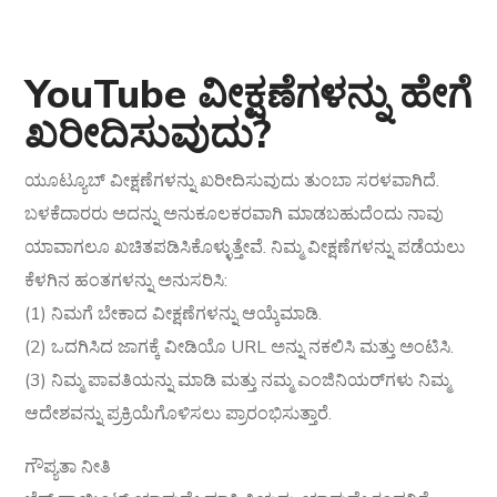
YouTube ವೀಕ್ಷಣೆಗಳನ್ನು ಹೇಗೆ
ಖರೀದಿಸುವುದು?
ಯೂಟ್ಯೂಬ್ ವೀಕ್ಷಣೆಗಳನ್ನು ಖರೀದಿಸುವುದು ತುಂಬಾ ಸರಳವಾಗಿದೆ.
ಬಳಕೆದಾರರು ಅದನ್ನು ಅನುಕೂಲಕರವಾಗಿ ಮಾಡಬಹುದೆಂದು ನಾವು
ಯಾವಾಗಲೂ ಖಚಿತಪಡಿಸಿಕೊಳ್ಳುತ್ತೇವೆ. ನಿಮ್ಮ ವೀಕ್ಷಣೆಗಳನ್ನು ಪಡೆಯಲು
ಕೆಳಗಿನ ಹಂತಗಳನ್ನು ಅನುಸರಿಸಿ:
(1) ನಿಮಗೆ ಬೇಕಾದ ವೀಕ್ಷಣೆಗಳನ್ನು ಆಯ್ಕೆಮಾಡಿ.
(2) ಒದಗಿಸಿದ ಜಾಗಕ್ಕೆ ವೀಡಿಯೊ URL ಅನ್ನು ನಕಲಿಸಿ ಮತ್ತು ಅಂಟಿಸಿ.
(3) ನಿಮ್ಮ ಪಾವತಿಯನ್ನು ಮಾಡಿ ಮತ್ತು ನಮ್ಮ ಎಂಜಿನಿಯರ್‌ಗಳು ನಿಮ್ಮ
ಆದೇಶವನ್ನು ಪ್ರಕ್ರಿಯೆಗೊಳಿಸಲು ಪ್ರಾರಂಭಿಸುತ್ತಾರೆ.
ಗೌಪ್ಯತಾ ನೀತಿ