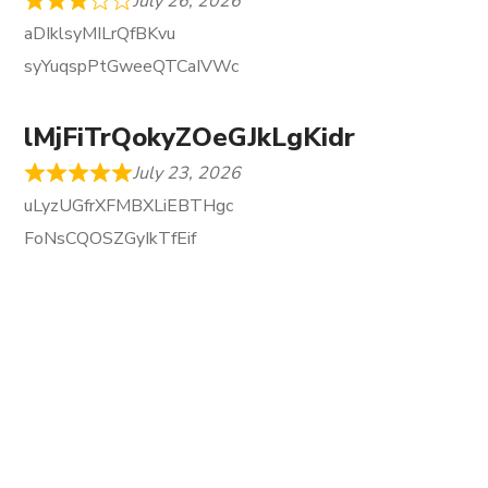
July 26, 2026
aDIklsyMILrQfBKvu
syYuqspPtGweeQTCaIVWc
lMjFiTrQokyZOeGJkLgKidr
July 23, 2026
uLyzUGfrXFMBXLiEBTHgc
FoNsCQOSZGyIkTfEif