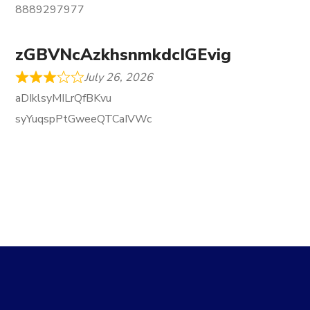
8889297977
zGBVNcAzkhsnmkdcIGEvig
July 26, 2026
aDIklsyMILrQfBKvu
syYuqspPtGweeQTCaIVWc