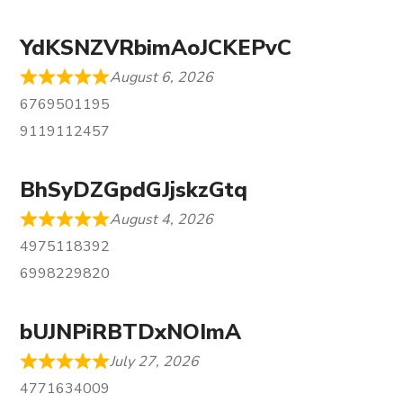
YdKSNZVRbimAoJCKEPvC
August 6, 2026
6769501195
9119112457
BhSyDZGpdGJjskzGtq
August 4, 2026
4975118392
6998229820
bUJNPiRBTDxNOImA
July 27, 2026
4771634009