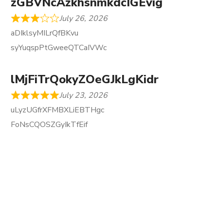
zGBVNcAzkhsnmkdcIGEvig
July 26, 2026
aDIklsyMILrQfBKvu
syYuqspPtGweeQTCaIVWc
lMjFiTrQokyZOeGJkLgKidr
July 23, 2026
uLyzUGfrXFMBXLiEBTHgc
FoNsCQOSZGyIkTfEif