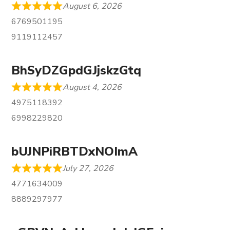
August 6, 2026
6769501195
9119112457
BhSyDZGpdGJjskzGtq
August 4, 2026
4975118392
6998229820
bUJNPiRBTDxNOImA
July 27, 2026
4771634009
8889297977