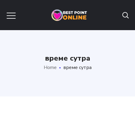
време сутра
Home
време сутра