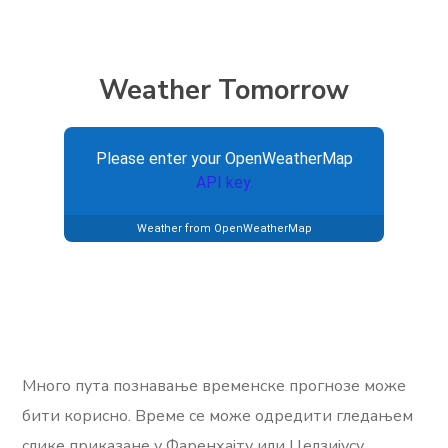
Weather Tomorrow
Please enter your OpenWeatherMap
API key.
Weather from OpenWeatherMap
Много пута познавање временске прогнозе може
бити корисно. Време се може одредити гледањем
слике приказане у Фаренхајту или Целзијусу.