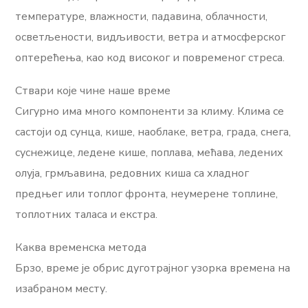
температуре, влажности, падавина, облачности,
осветљености, видљивости, ветра и атмосферског
оптерећења, као код високог и повременог стреса.
Ствари које чине наше време
Сигурно има много компоненти за климу. Клима се
састоји од сунца, кише, наоблаке, ветра, града, снега,
суснежице, ледене кише, поплава, мећава, ледених
олуја, грмљавина, редовних киша са хладног
предњег или топлог фронта, неумерене топлине,
топлотних таласа и екстра.
Каква временска метода
Брзо, време је обрис дуготрајног узорка времена на
изабраном месту.