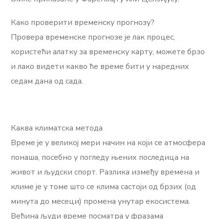
Како проверити временску прогнозу?
Провера временске прогнозе је лак процес,
користећи алатку за временску карту, можете брзо
и лако видети какво ће време бити у наредних
седам дана од сада.
Каква климатска метода
Време је у великој мери начин на који се атмосфера
понаша, посебно у погледу њених последица на
живот и људски спорт. Разлика између времена и
климе је у томе што се клима састоји од брзих (од
минута до месеци) промена унутар екосистема.
Већина људи време посматра у фразама