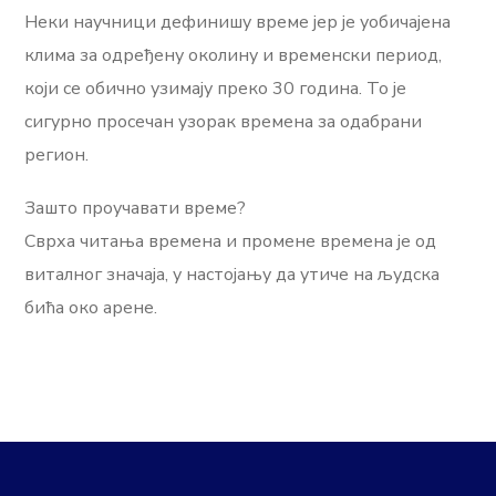
Неки научници дефинишу време јер је уобичајена
клима за одређену околину и временски период,
који се обично узимају преко 30 година. То је
сигурно просечан узорак времена за одабрани
регион.
Зашто проучавати време?
Сврха читања времена и промене времена је од
виталног значаја, у настојању да утиче на људска
бића око арене.